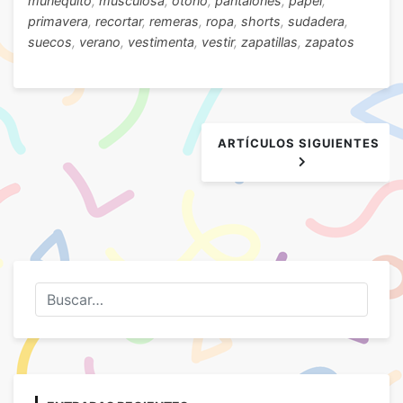
muñequito
,
musculosa
,
otoño
,
pantalones
,
papel
,
primavera
,
recortar
,
remeras
,
ropa
,
shorts
,
sudadera
,
suecos
,
verano
,
vestimenta
,
vestir
,
zapatillas
,
zapatos
Navegación
ARTÍCULOS SIGUIENTES
de
entradas