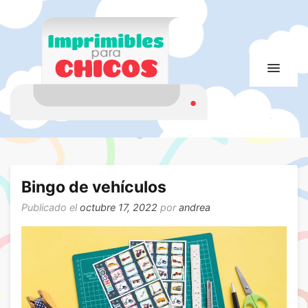
Imprimibles para
Imprimibles para chicos. Juegos. Imágenes educativas
chicos
Bingo de vehículos
Publicado el
octubre 17, 2022
por
andrea