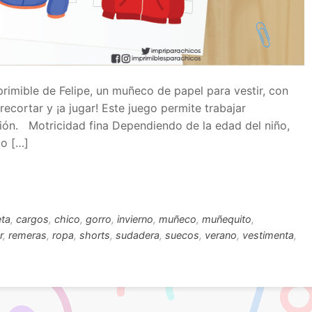
primible de Felipe, un muñeco de papel para vestir, con
recortar y ¡a jugar! Este juego permite trabajar
ión. Motricidad fina Dependiendo de la edad del niño,
 o […]
ta
,
cargos
,
chico
,
gorro
,
invierno
,
muñeco
,
muñequito
,
r
,
remeras
,
ropa
,
shorts
,
sudadera
,
suecos
,
verano
,
vestimenta
,