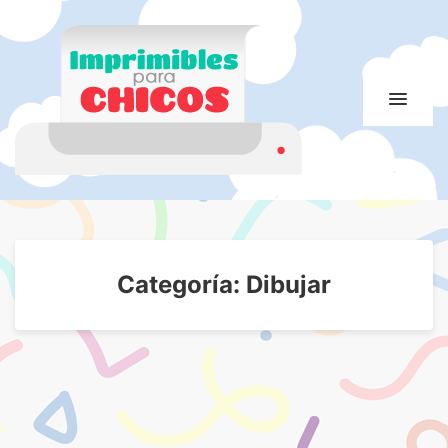
Imprimibles para
Imprimibles para chicos. Juegos. Imágenes educativas
chicos
Categoría:
Dibujar