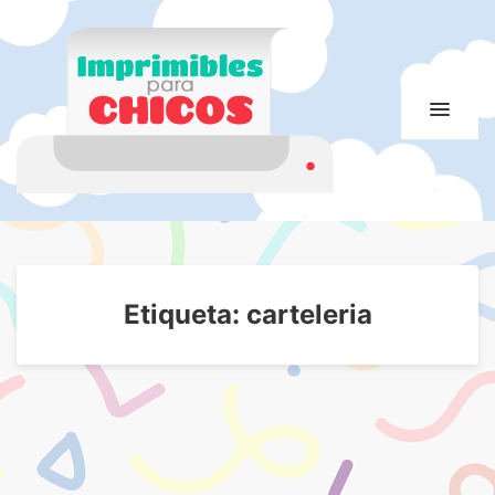
Imprimibles para
Imprimibles para chicos. Juegos. Imágenes educativas
chicos
Etiqueta:
carteleria