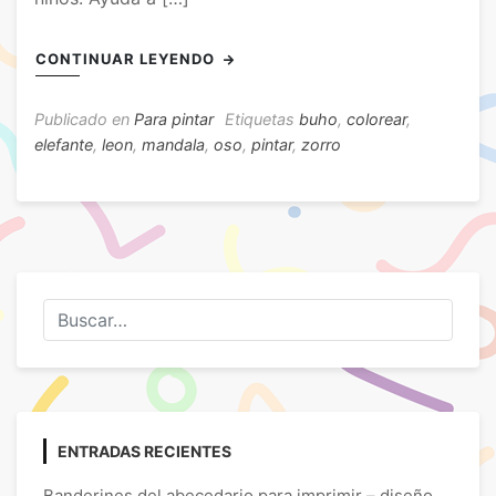
CONTINUAR LEYENDO
Publicado en
Para pintar
Etiquetas
buho
,
colorear
,
elefante
,
leon
,
mandala
,
oso
,
pintar
,
zorro
ENTRADAS RECIENTES
Banderines del abecedario para imprimir – diseño