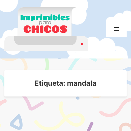
Imprimibles para
Imprimibles para chicos. Juegos. Imágenes educativas
chicos
Etiqueta:
mandala