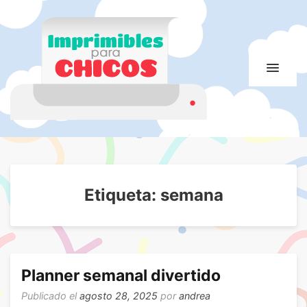
Imprimibles para
Imprimibles para chicos. Juegos. Imágenes educativas
chicos
Etiqueta:
semana
Planner semanal divertido
Publicado el
agosto 28, 2025
por
andrea