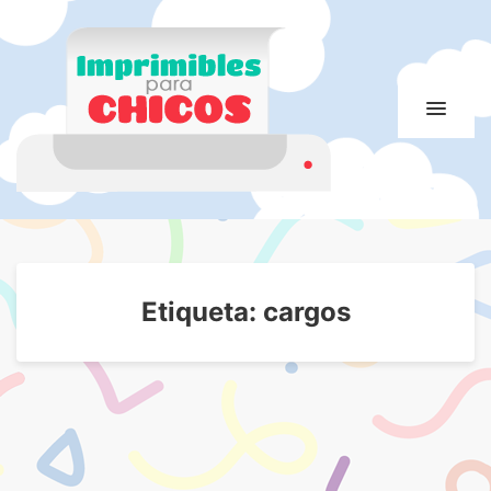
Imprimibles para
Imprimibles para chicos. Juegos. Imágenes educativas
chicos
Etiqueta:
cargos