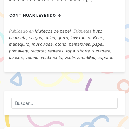
CONTINUAR LEYENDO
Publicado en
Muñecos de papel
Etiquetas
buzo
,
camiseta
,
cargos
,
chico
,
gorro
,
invierno
,
muñeco
,
muñequito
,
musculosa
,
otoño
,
pantalones
,
papel
,
primavera
,
recortar
,
remeras
,
ropa
,
shorts
,
sudadera
,
suecos
,
verano
,
vestimenta
,
vestir
,
zapatillas
,
zapatos