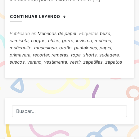
CONTINUAR LEYENDO
Publicado en
Muñecos de papel
Etiquetas
buzo
,
camiseta
,
cargos
,
chico
,
gorro
,
invierno
,
muñeco
,
muñequito
,
musculosa
,
otoño
,
pantalones
,
papel
,
primavera
,
recortar
,
remeras
,
ropa
,
shorts
,
sudadera
,
suecos
,
verano
,
vestimenta
,
vestir
,
zapatillas
,
zapatos