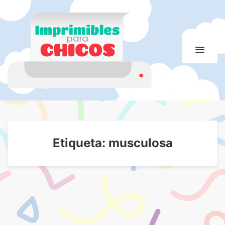
Imprimibles para
Imprimibles para chicos. Juegos. Imágenes educativas
chicos
Etiqueta:
musculosa