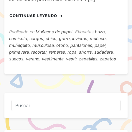
CONTINUAR LEYENDO
Publicado en
Muñecos de papel
Etiquetas
buzo
,
camiseta
,
cargos
,
chico
,
gorro
,
invierno
,
muñeco
,
muñequito
,
musculosa
,
otoño
,
pantalones
,
papel
,
primavera
,
recortar
,
remeras
,
ropa
,
shorts
,
sudadera
,
suecos
,
verano
,
vestimenta
,
vestir
,
zapatillas
,
zapatos