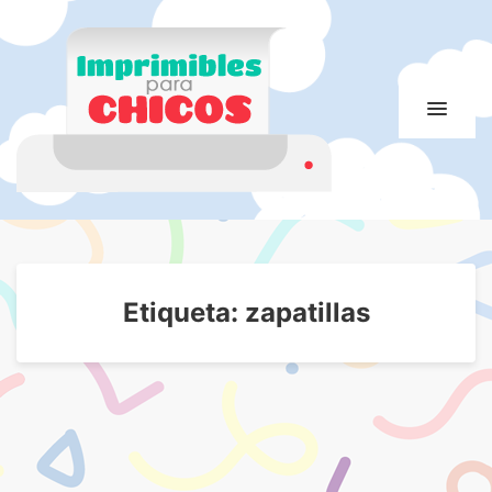
Imprimibles para
Imprimibles para chicos. Juegos. Imágenes educativas
chicos
Etiqueta:
zapatillas