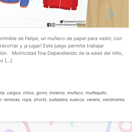
primible de Felipe, un muñeco de papel para vestir, con
recortar y ¡a jugar! Este juego permite trabajar
ión. Motricidad fina Dependiendo de la edad del niño,
 o […]
ta
,
cargos
,
chico
,
gorro
,
invierno
,
muñeco
,
muñequito
,
r
,
remeras
,
ropa
,
shorts
,
sudadera
,
suecos
,
verano
,
vestimenta
,