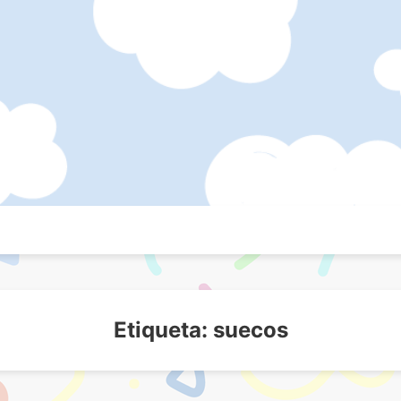
icos
s
Etiqueta:
suecos